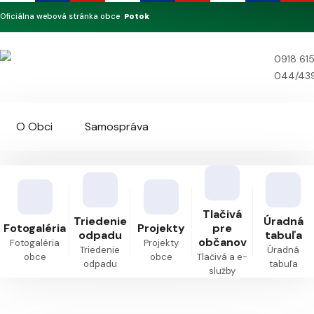
Potok
Oficiálna webová stránka obce
0918 61
044/439
O Obci
Samospráva
Povinné zverejňovanie
Dokumenty
Tlačivá
Triedenie
Úradná
Kontakt
Fotogaléria
Projekty
pre
odpadu
tabuľa
občanov
Fotogaléria
Projekty
Triedenie
Úradná
obce
obce
Tlačivá a e-
odpadu
tabuľa
služby