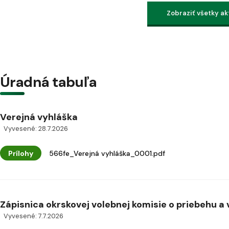
Zobraziť všetky ak
Úradná tabuľa
Verejná vyhláška
Vyvesené: 28.7.2026
Prílohy
566fe_Verejná vyhláška_0001.pdf
Zápisnica okrskovej volebnej komisie o priebehu a v
Vyvesené: 7.7.2026