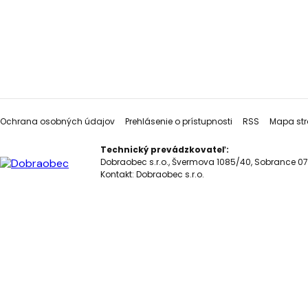
Ochrana osobných údajov
Prehlásenie o prístupnosti
RSS
Mapa str
Technický prevádzkovateľ:
Dobraobec s.r.o., Švermova 1085/40, Sobrance 07
Kontakt:
Dobraobec s.r.o.